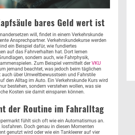
apfsäule bares Geld wert ist
andersetzen will, findet in einem Verkehrskunde
tente Ansprechpartner. Verkehrskundekurse werden
nd ein Beispiel dafür, wie fundiertes
n auf das Fahrverhalten hat. Dort lernen
Grundlagen, sondern auch, wie Fahrphysik,
ammenspielen. Zum Beispiel vermittelt der
VKU
um jemand beachtet, was jedoch beim täglichen
rt auch über Umweltbewusstsein und Fahrstile
k auf den Alltag im Auto. Ein Verkehrskunde Kurs wird
nur bestehen, sondern verstehen wollen, was sie
lche Kosten sie damit einsparen können.
ht der Routine im Fahralltag
upermarkt fühlt sich oft wie ein Automatismus an.
en, losfahren. Doch genau in diesen Momenten
ent genutzt wird oder wie ein Tankleerer auf vier