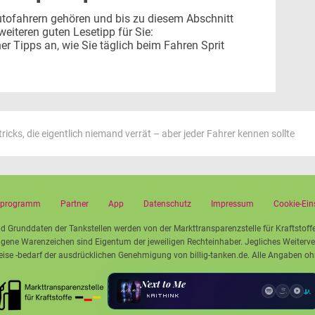
tofahrern gehören und bis zu diesem Abschnitt
weiteren guten Lesetipp für Sie:
her Tipps an, wie Sie täglich beim Fahren Sprit
icks, die eigentlich niemand verrät – aber jeder Fahrer kennen sollte
rprogramm
Partner
App
Datenschutz
Impressum
Cookie-Ein
d Grunddaten der Tankstellen werden von der Markttransparenzstelle für Kraftstoffe 
ene Warenzeichen sind Eigentum der jeweiligen Rechteinhaber. Jegliches Weitervera
se -bedarf der ausdrücklichen Genehmigung von billig-tanken.de. Alle Angaben o
Next to Me
kAiTHINK