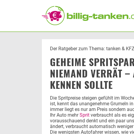
Persönliche Einstellungen
Bevorzugter Kraftstoff
Su
Umk
Alle
Der Ratgeber zum Thema: tanken & KF
Diesel
GEHEIME SPRITSPAR
Super E5 (95)
Super E10
NIEMAND VERRÄT – 
KENNEN SOLLTE
Die Spritpreise steigen gefühlt im Woc
ist, kennt das unangenehme Grumeln in
immer liegt es nur am Preis sondern au
Ihr Auto mehr
Sprit
verbraucht als es ei
vorausschauend denkt und ein paar uns
ändert, verbraucht automatisch weniger 
Die wenigsten Autofahrer wissen, wie vi