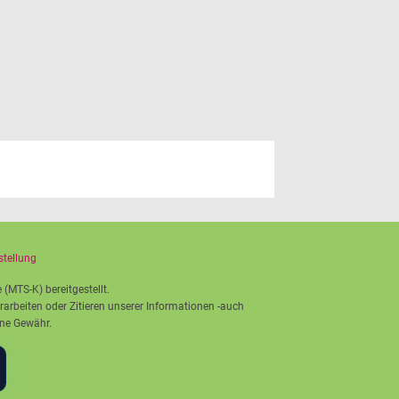
stellung
(MTS-K) bereitgestellt.
rbeiten oder Zitieren unserer Informationen -auch
hne Gewähr.