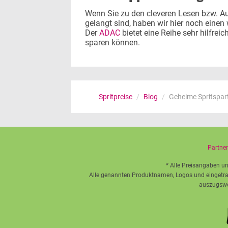
Wenn Sie zu den cleveren Lesen bzw. Au
gelangt sind, haben wir hier noch einen 
Der
ADAC
bietet eine Reihe sehr hilfreic
sparen können.
Spritpreise
/
Blog
/
Geheime Spritspartr
Partne
* Alle Preisangaben un
Alle genannten Produktnamen, Logos und eingetrag
auszugswei