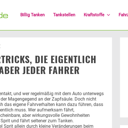
Billig Tanken
Tankstellen
Kraftstoffe
Fahr
chen
Sonstige Angaben
reis (km)
Liter Verbrauch pro 100 km
Z
TRICKS, DIE EIGENTLICH
ABER JEDER FAHRER
hentakt, und wer regelmäßig mit dem Auto unterwegs
 der Magengegend an der Zapfsäule. Doch nicht
ch das eigene Fahrverhalten kann dazu führen, dass
gentlich muss. Wer aufmerksam fährt,
cheinbare, aber wirkungsvolle Gewohnheiten
Sprit und fährt seltener zum Tanken.
el Sprit allein durch kleine Veränderungen beim