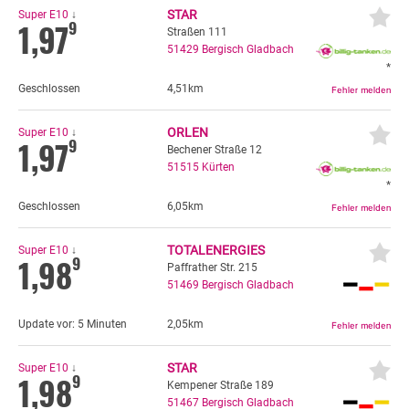
STAR
Super E10
↓
1,97
9
Straßen 111
51429
Bergisch Gladbach
*
Geschlossen
4,51km
ORLEN
Super E10
↓
1,97
9
Bechener Straße 12
51515
Kürten
*
Geschlossen
6,05km
TOTALENERGIES
Super E10
↓
1,98
9
Paffrather Str. 215
51469
Bergisch Gladbach
Update vor:
5 Minuten
2,05km
STAR
Super E10
↓
1,98
9
Kempener Straße 189
51467
Bergisch Gladbach