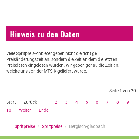
Hinweis zu den Daten
Viele Spritpreis-Anbieter geben nicht die richtige
Preisänderungszeit an, sondern die Zeit an dem die letzten
Preisdaten eingelesen wurden. Wir geben genau die Zeit an,
welche uns von der MTS-K geliefert wurde.
Seite 1 von 20
Start
Zurück
1
2
3
4
5
6
7
8
9
10
Weiter
Ende
Spritpreise
/
Spritpreise
/
Bergisch-gladbach