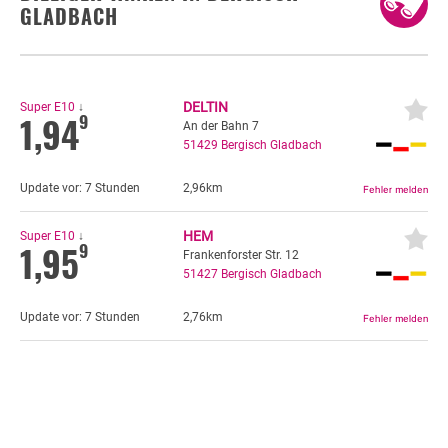
GLADBACH
Autogas
Liter Verbrauch pro 100 km
Erdöl
Fahrzeuge
DELTIN
Super E10
↓
1,94
9
An der Bahn 7
Allgemein
Fahrzeugbewertung
51429
Bergisch Gladbach
Preis-Differenz anzeigen
KFZ Versicherung
Update vor:
7 Stunden
2,96km
GEO-Daten lesen
Motorradversicherung
HEM
Super E10
↓
1,95
9
Bußgeldrechner
Frankenforster Str. 12
51427
Bergisch Gladbach
Falsch getankt
Update vor:
7 Stunden
2,76km
Diesel oder Benzin?
Speichern
Blog