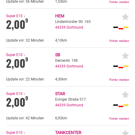
Update vor:
56 Minuten
1,53km
HEM
Super E10
↓
2,00
9
Lindenhorster Str. 165
44339
Dortmund
Update vor:
32 Minuten
4,10km
SB
Super E10
↓
2,00
9
Dernerstr. 198
44339
Dortmund
Update vor:
22 Minuten
4,30km
STAR
Super E10
↓
2,00
9
Evinger Straße 517
44339
Dortmund
Update vor:
42 Minuten
6,92km
TANKCENTER
Super E10
↓