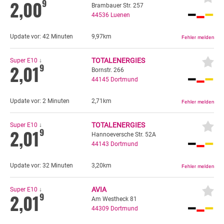
2,00
9
Brambauer Str. 257
44536
Luenen
Update vor:
42 Minuten
9,97km
TOTALENERGIES
Super E10
↓
2,01
9
Bornstr. 266
44145
Dortmund
Update vor:
2 Minuten
2,71km
TOTALENERGIES
Super E10
↓
2,01
9
Hannoeversche Str. 52A
44143
Dortmund
Update vor:
32 Minuten
3,20km
AVIA
Super E10
↓
2,01
9
Am Westheck 81
44309
Dortmund