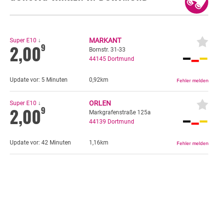
Autogas
Liter Verbrauch pro 100 km
Erdöl
MARKANT
Super E10
↓
2,00
9
Fahrzeuge
Bornstr. 31-33
44145
Dortmund
Allgemein
Fahrzeugbewertung
Update vor:
5 Minuten
0,92km
Preis-Differenz anzeigen
KFZ Versicherung
GEO-Daten lesen
ORLEN
Super E10
↓
Motorradversicherung
2,00
9
Markgrafenstraße 125a
44139
Dortmund
Bußgeldrechner
Falsch getankt
Update vor:
42 Minuten
1,16km
Diesel oder Benzin?
Speichern
Blog