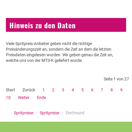
Hinweis zu den Daten
Viele Spritpreis-Anbieter geben nicht die richtige
Preisänderungszeit an, sondern die Zeit an dem die letzten
Preisdaten eingelesen wurden. Wir geben genau die Zeit an,
welche uns von der MTS-K geliefert wurde.
Seite 1 von 27
Start
Zurück
1
2
3
4
5
6
7
8
9
10
Weiter
Ende
Spritpreise
/
Spritpreise
/
Dortmund