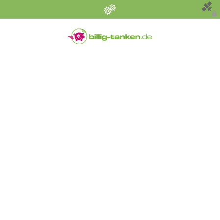
Persönliche Einstellungen
Bevorzugter Kraftstoff
Alle
Diesel
Super E5 (95)
Super E10
Suchen
Umkreis (km)
Sonstige Angaben