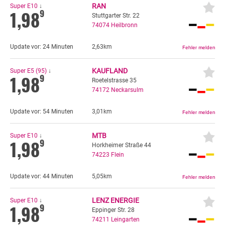
RAN
Super E10
↓
1,98
9
Stuttgarter Str. 22
74074
Heilbronn
Update vor:
24 Minuten
2,63km
KAUFLAND
Super E5 (95)
↓
1,98
9
Roetelstrasse 35
74172
Neckarsulm
Update vor:
54 Minuten
3,01km
MTB
Super E10
↓
1,98
9
Horkheimer Straße 44
74223
Flein
Update vor:
44 Minuten
5,05km
LENZ ENERGIE
Super E10
↓
1,98
9
Eppinger Str. 28
74211
Leingarten