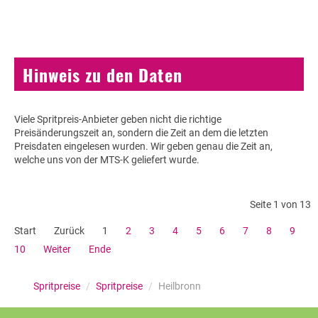
Hinweis zu den Daten
Viele Spritpreis-Anbieter geben nicht die richtige
Preisänderungszeit an, sondern die Zeit an dem die letzten
Preisdaten eingelesen wurden. Wir geben genau die Zeit an,
welche uns von der MTS-K geliefert wurde.
Seite 1 von 13
Start
Zurück
1
2
3
4
5
6
7
8
9
10
Weiter
Ende
Spritpreise
/
Spritpreise
/
Heilbronn