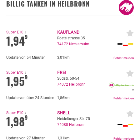
BILLIG TANKEN IN HEILBRONN
Autogas
Erdöl
KAUFLAND
Super E10
↓
1,94
9
Fahrzeuge
Roetelstrasse 35
74172
Neckarsulm
Fahrzeugbewertung
Update vor:
54 Minuten
3,01km
KFZ Versicherung
FREI
Super E10
↓
Motorradversicherung
1,95
9
Südstr. 50-54
74072
Heilbronn
Bußgeldrechner
*
Falsch getankt
Update vor:
über 24 Stunden
1,86km
Diesel oder Benzin?
SHELL
Super E10
↓
1,98
9
Heidelberger Str. 75
Blog
74080
Heilbronn
Update vor:
27 Minuten
1,31km