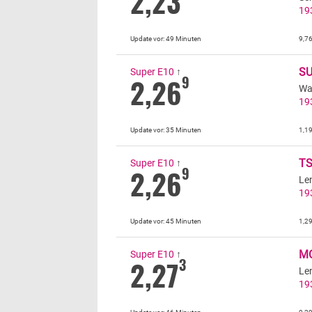
2,23
19
Update vor:
49 Minuten
9,7
S
Super E10
↑
2,26
9
Wa
19
Update vor:
35 Minuten
1,1
TS
Super E10
↑
2,26
9
Le
19
Update vor:
45 Minuten
1,2
MC
Super E10
↑
2,27
3
Le
19