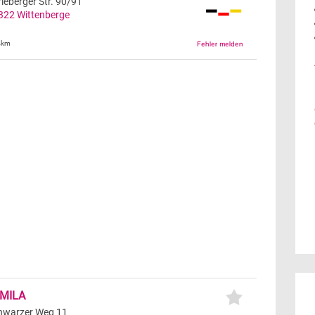
rleberger Str. 90/91
322
Wittenberge
4km
MILA
hwarzer Weg 11