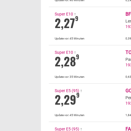
Update vor:
46 Minuten
0,2
B
Super E10
↑
2,27
9
Le
19
Update vor:
45 Minuten
0,3
T
Super E10
↑
2,28
9
Pa
19
Update vor:
35 Minuten
0,6
G
Super E5 (95)
↑
2,29
9
Pe
19
Update vor:
45 Minuten
1,8
FA
Super E5 (95)
↑