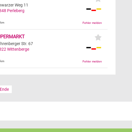
hwarzer Weg 11
348
Perleberg
6km
UPERMARKT
hrenberger Str. 67
322
Wittenberge
9km
Ende