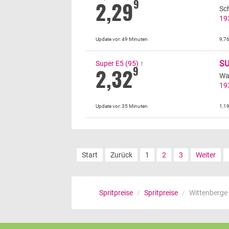
2,29
9
Sc
19
Update vor:
49 Minuten
9,7
S
Super E5 (95)
↑
2,32
9
Wa
19
Update vor:
35 Minuten
1,1
Start
Zurück
1
2
3
Weiter
Spritpreise
/
Spritpreise
/
Wittenberge