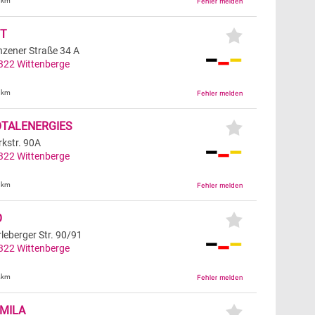
9km
FT
nzener Straße 34 A
322
Wittenberge
9km
OTALENERGIES
rkstr. 90A
322
Wittenberge
3km
O
rleberger Str. 90/91
322
Wittenberge
4km
MILA