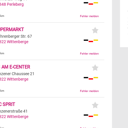
348
Perleberg
6km
UPERMARKT
hrenberger Str. 67
322
Wittenberge
9km
 AM E-CENTER
nzener Chaussee 21
322
Wittenberge
9km
 SPRIT
nzenerstraße 41
322
Wittenberge