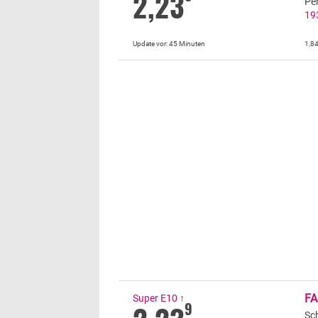
2,23
Pe
19
Update vor:
45 Minuten
1,8
FA
Super E10
↑
9
Sc