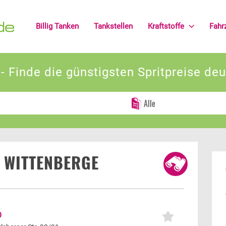
Billig Tanken
Tankstellen
Kraftstoffe
Fahr
chen
Sonstige Angaben
reis (km)
Liter Verbrauch pro 100 km
n - Finde die günstigsten Spritpreise de
N WITTENBERGE
O