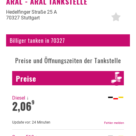
ARAL - ARAL TANKSTELLE
Autogas
Hedelfinger Straße 25 A
70327 Stuttgart
Erdöl
Fahrzeuge
Billiger tanken in 70327
Stuttgart
Fahrzeugbewertung
Preise und Öffnungszeiten der Tankstelle
KFZ Versicherung
Motorradversicherung
Preise
Bußgeldrechner
Falsch getankt
Diesel
↓
2,06
9
Diesel oder Benzin?
Blog
Update vor:
24 Minuten