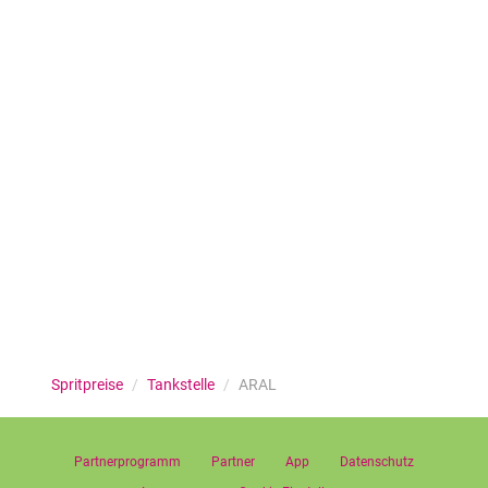
Spritpreise
/
Tankstelle
/
ARAL
Partnerprogramm
Partner
App
Datenschutz