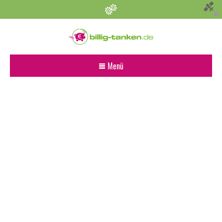
Persönliche Einstellungen
Bevorzugter Kraftstoff
Menü
Alle
Diesel
Super E5 (95)
Super E10
Suchen
Umkreis (km)
Sonstige Angaben