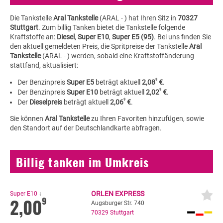
Die Tankstelle
Aral Tankstelle
(ARAL - ) hat Ihren Sitz in
70327
Stuttgart
. Zum billig Tanken bietet die Tankstelle folgende
Kraftstoffe an:
Diesel
,
Super E10
,
Super E5 (95)
. Bei uns finden Sie
den aktuell gemeldeten Preis, die Spritpreise der Tankstelle
Aral
Tankstelle
(ARAL - ) werden, sobald eine Kraftstoffänderung
stattfand, aktualisiert:
9
Der Benzinpreis
Super E5
beträgt aktuell
2,08
€
.
9
Der Benzinpreis
Super E10
beträgt aktuell
2,02
€
.
9
Der
Dieselpreis
beträgt aktuell
2,06
€
.
Sie können
Aral Tankstelle
zu Ihren Favoriten hinzufügen, sowie
den Standort auf der Deutschlandkarte abfragen.
Billig tanken im Umkreis
ORLEN EXPRESS
Super E10
↓
2,00
9
Augsburger Str. 740
70329
Stuttgart