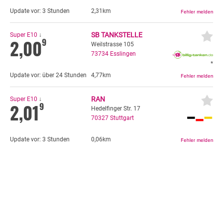
Update vor:
3 Stunden
2,31km
SB TANKSTELLE
Super E10
↓
2,00
9
Weilstrasse 105
73734
Esslingen
*
Update vor:
über 24 Stunden
4,77km
RAN
Super E10
↓
2,01
9
Hedelfinger Str. 17
70327
Stuttgart
Update vor:
3 Stunden
0,06km