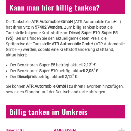
Kann man hier billig tanken?
Die Tankstelle
ATR Automobile GmbH
(ATR Automobile GmbH - )
hat Ihren Sitz in
57482 Wenden
. Zum billig Tanken bietet die
Tankstelle folgende Kraftstoffe an:
Diesel
,
Super E10
,
Super E5
(95)
. Bei uns finden Sie den aktuell gemeldeten Preis, die
Spritpreise der Tankstelle
ATR Automobile GmbH
(ATR Automobile
GmbH - ) werden, sobald eine Kraftstoffänderung stattfand,
aktualisiert:
9
Der Benzinpreis
Super E5
beträgt aktuell
2,12
€
.
9
Der Benzinpreis
Super E10
beträgt aktuell
2,08
€
.
9
Der
Dieselpreis
beträgt aktuell
2,12
€
.
Sie können
ATR Automobile GmbH
zu Ihren Favoriten hinzufügen,
sowie den Standort auf der Deutschlandkarte abfragen.
Billig tanken im Umkreis
RAIFFEISEN
Super E10
↓