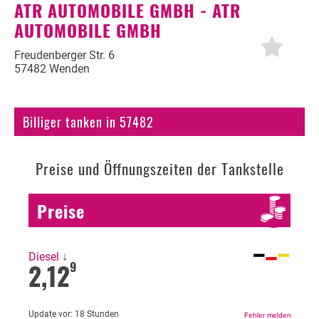
ATR AUTOMOBILE GMBH - ATR
AUTOMOBILE GMBH
Autogas
Erdöl
Freudenberger Str. 6
57482 Wenden
Fahrzeuge
Fahrzeugbewertung
Billiger tanken in 57482
Wenden
KFZ Versicherung
Preise und Öffnungszeiten der Tankstelle
Motorradversicherung
Bußgeldrechner
Preise
Falsch getankt
Diesel oder Benzin?
Diesel
↓
2,12
9
Blog
Update vor:
18 Stunden