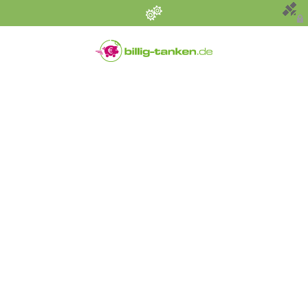
Persönliche Einstellungen
Bevorzugter Kraftstoff
Alle
Diesel
Super E5 (95)
Super E10
Suchen
Umkreis (km)
Sonstige Angaben