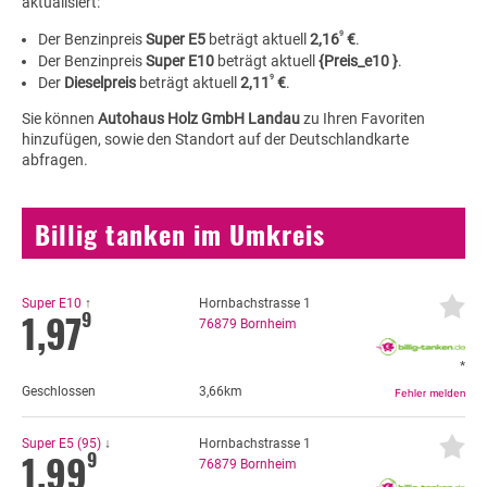
aktualisiert:
9
Der Benzinpreis
Super E5
beträgt aktuell
2,16
€
.
Der Benzinpreis
Super E10
beträgt aktuell
{Preis_e10 }
.
9
Der
Dieselpreis
beträgt aktuell
2,11
€
.
Sie können
Autohaus Holz GmbH Landau
zu Ihren Favoriten
hinzufügen, sowie den Standort auf der Deutschlandkarte
abfragen.
Billig tanken im Umkreis
Super E10
↑
Hornbachstrasse 1
1,97
9
76879
Bornheim
*
Geschlossen
3,66km
Super E5 (95)
↓
Hornbachstrasse 1
1,99
9
76879
Bornheim