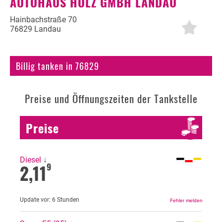
AUTOHAUS HOLZ GMBH LANDAU
Autogas
Hainbachstraße 70
76829 Landau
Erdöl
Fahrzeuge
Billig tanken in 76829
Landau
Fahrzeugbewertung
Preise und Öffnungszeiten der Tankstelle
KFZ Versicherung
Motorradversicherung
Preise
Bußgeldrechner
Falsch getankt
Diesel
↓
2,11
9
Diesel oder Benzin?
Blog
Update vor:
6 Stunden