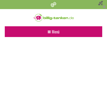
Persönliche Einstellungen
Bevorzugter Kraftstoff
Menü
Alle
Diesel
Super E5 (95)
Super E10
Suchen
Umkreis (km)
Sonstige Angaben