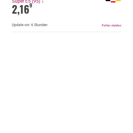
Super E5 (95)
↓
2,16
9
Update vor:
6 Stunden