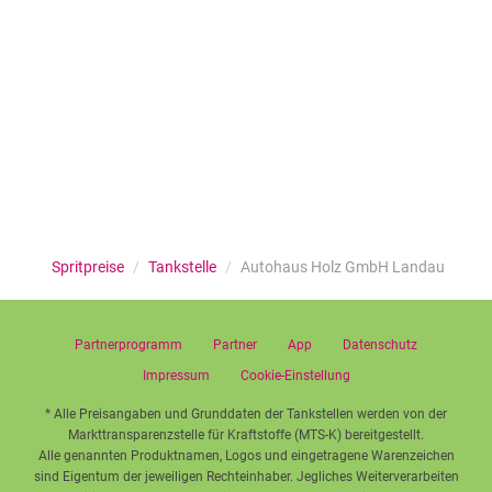
Spritpreise
/
Tankstelle
/
Autohaus Holz GmbH Landau
Partnerprogramm
Partner
App
Datenschutz
Impressum
Cookie-Einstellung
* Alle Preisangaben und Grunddaten der Tankstellen werden von der
Markttransparenzstelle für Kraftstoffe (MTS-K) bereitgestellt.
Alle genannten Produktnamen, Logos und eingetragene Warenzeichen
sind Eigentum der jeweiligen Rechteinhaber. Jegliches Weiterverarbeiten