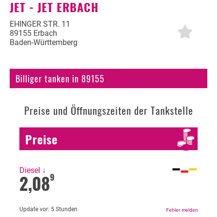
JET - JET ERBACH
Autogas
EHINGER STR. 11
89155 Erbach
Erdöl
Baden-Württemberg
Fahrzeuge
Billiger tanken in 89155
Erbach
Fahrzeugbewertung
KFZ Versicherung
Preise und Öffnungszeiten der Tankstelle
Motorradversicherung
Bußgeldrechner
Preise
Falsch getankt
Diesel
↓
Diesel oder Benzin?
2,08
9
Blog
Update vor:
5 Stunden