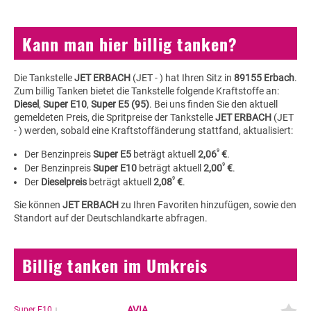
Kann man hier billig tanken?
Die Tankstelle
JET ERBACH
(JET - ) hat Ihren Sitz in
89155 Erbach
.
Zum billig Tanken bietet die Tankstelle folgende Kraftstoffe an:
Diesel
,
Super E10
,
Super E5 (95)
. Bei uns finden Sie den aktuell
gemeldeten Preis, die Spritpreise der Tankstelle
JET ERBACH
(JET
- ) werden, sobald eine Kraftstoffänderung stattfand, aktualisiert:
9
Der Benzinpreis
Super E5
beträgt aktuell
2,06
€
.
9
Der Benzinpreis
Super E10
beträgt aktuell
2,00
€
.
9
Der
Dieselpreis
beträgt aktuell
2,08
€
.
Sie können
JET ERBACH
zu Ihren Favoriten hinzufügen, sowie den
Standort auf der Deutschlandkarte abfragen.
Billig tanken im Umkreis
AVIA
Super E10
↓