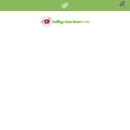
Persönliche Einstellungen
Bevorzugter Kraftstoff
Alle
Diesel
Super E5 (95)
Super E10
Suchen
Umkreis (km)
Sonstige Angaben