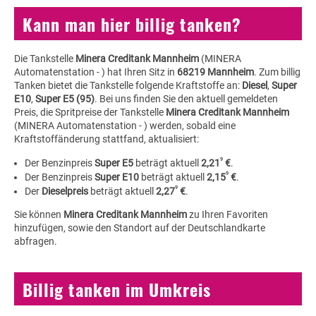
Kann man hier billig tanken?
Die Tankstelle
Minera Creditank Mannheim
(MINERA
Automatenstation - ) hat Ihren Sitz in
68219 Mannheim
. Zum billig
Tanken bietet die Tankstelle folgende Kraftstoffe an:
Diesel
,
Super
E10
,
Super E5 (95)
. Bei uns finden Sie den aktuell gemeldeten
Preis, die Spritpreise der Tankstelle
Minera Creditank Mannheim
(MINERA Automatenstation - ) werden, sobald eine
Kraftstoffänderung stattfand, aktualisiert:
9
Der Benzinpreis
Super E5
beträgt aktuell
2,21
€
.
9
Der Benzinpreis
Super E10
beträgt aktuell
2,15
€
.
9
Der
Dieselpreis
beträgt aktuell
2,27
€
.
Sie können
Minera Creditank Mannheim
zu Ihren Favoriten
hinzufügen, sowie den Standort auf der Deutschlandkarte
abfragen.
Billig tanken im Umkreis