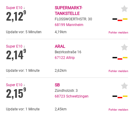
SUPERMARKT-
Super E10
↓
2,12
9
TANKSTELLE
FLOSSWOERTHSTR. 30
68199
Mannheim
Update vor:
5 Minuten
4,19km
ARAL
Super E10
↓
2,14
9
Bezirksstraße 16
67122
Altrip
Update vor:
1 Minute
2,62km
SB
Super E10
↓
2,15
9
Zündholzstr. 3
68723
Schwetzingen
Update vor:
1 Minute
2,45km