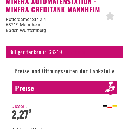
MINERA AUTOMATENSTATION -
MINERA CREDITANK MANNHEIM
Autogas
Erdöl
Rotterdamer Str. 2-4
68219 Mannheim
Baden-Württemberg
Fahrzeuge
Fahrzeugbewertung
Billiger tanken in 68219
Mannheim
KFZ Versicherung
Motorradversicherung
Preise und Öffnungszeiten der Tankstelle
Bußgeldrechner
Preise
Falsch getankt
Diesel oder Benzin?
Diesel
↓
2,27
9
Blog