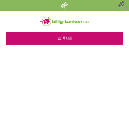
Persönliche Einstellungen
Bevorzugter Kraftstoff
Menü
Alle
Diesel
Super E5 (95)
Super E10
Suchen
Umkreis (km)
Sonstige Angaben