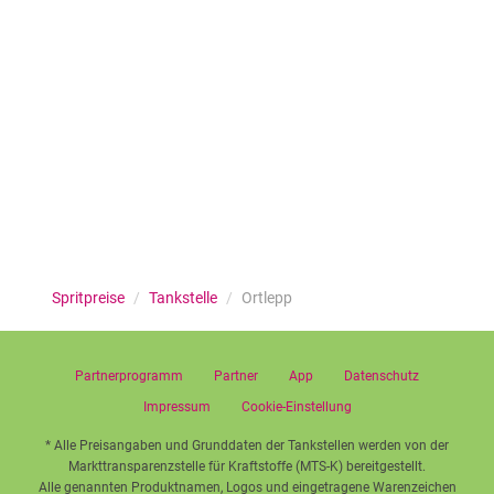
Spritpreise
/
Tankstelle
/
Ortlepp
Partnerprogramm
Partner
App
Datenschutz
Impressum
Cookie-Einstellung
* Alle Preisangaben und Grunddaten der Tankstellen werden von der
Markttransparenzstelle für Kraftstoffe (MTS-K) bereitgestellt.
Alle genannten Produktnamen, Logos und eingetragene Warenzeichen