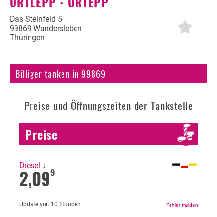
ORTLEPP - ORTEPP
Autogas
Das Steinfeld 5
99869 Wandersleben
Erdöl
Thüringen
Fahrzeuge
Billiger tanken in 99869
Wandersleben
Fahrzeugbewertung
KFZ Versicherung
Preise und Öffnungszeiten der Tankstelle
Motorradversicherung
Bußgeldrechner
Preise
Falsch getankt
Diesel
↓
Diesel oder Benzin?
2,09
9
Blog
Update vor:
10 Stunden