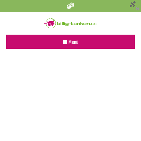
Persönliche Einstellungen
Bevorzugter Kraftstoff
Menü
Alle
Diesel
Super E5 (95)
Super E10
Suchen
Umkreis (km)
Sonstige Angaben