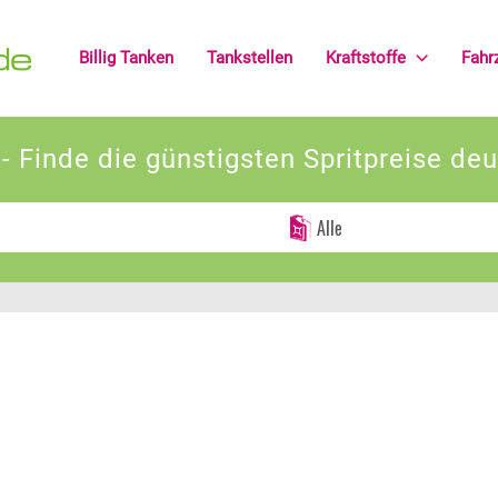
Billig Tanken
Tankstellen
Kraftstoffe
Fahr
chen
Sonstige Angaben
reis (km)
Liter Verbrauch pro 100 km
n - Finde die günstigsten Spritpreise de