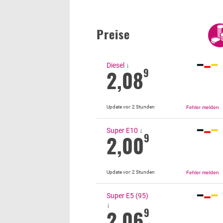
Preise
Diesel
↓
2,08
9
Update vor:
2 Stunden
Super E10
↓
2,00
9
Update vor:
2 Stunden
Super E5 (95)
↓
2,06
9