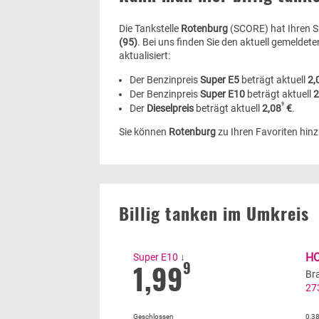
Die Tankstelle
Rotenburg
(SCORE) hat Ihren Si
(95)
. Bei uns finden Sie den aktuell gemeldeten
aktualisiert:
Der Benzinpreis
Super E5
beträgt aktuell
2,
Der Benzinpreis
Super E10
beträgt aktuell
2
9
Der
Dieselpreis
beträgt aktuell
2,08
€
.
Sie können
Rotenburg
zu Ihren Favoriten hin
Billig tanken im Umkreis
H
Super E10
↓
1,99
9
Br
27
Geschlossen
0,3