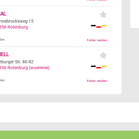
RAL
nnebrocksweg 15
356
Rotenburg
7km
HELL
rburger Str. 80-82
356
Rotenburg (wuemme)
9km