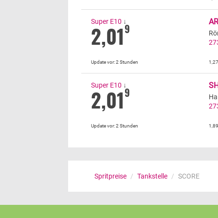
A
Super E10
↓
2,01
9
Rö
27
Update vor:
2 Stunden
1,2
S
Super E10
↓
2,01
9
Ha
27
Update vor:
2 Stunden
1,8
Spritpreise
/
Tankstelle
/
SCORE