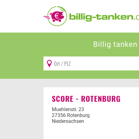
Persönliche Einstellungen
Bevorzugter Kraftstoff
Su
Umk
Billig tanke
Alle
Diesel
Super E5 (95)
Super E10
SCORE - ROTENBURG
Muehlenstr. 23
27356 Rotenburg
Niedersachsen