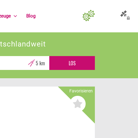
zeuge
Blog
Allgemein
Preis-Differenz anzeigen
utschlandweit
GEO-Daten lesen
Favorisieren
Speichern