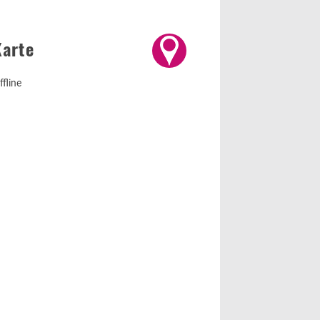
Karte
ffline