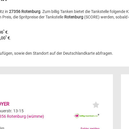
tz in
27356 Rotenburg
. Zum billig Tanken bietet die Tankstelle folgende 
 Preis, die Spritpreise der Tankstelle
Rotenburg
(SCORE) werden, sobald e
9
06
€
.
9
,00
€
.
zufügen, sowie den Standort auf der Deutschlandkarte abfragen.
OYER
auerstr. 13-15
*
356
Rotenburg (wümme)
8km