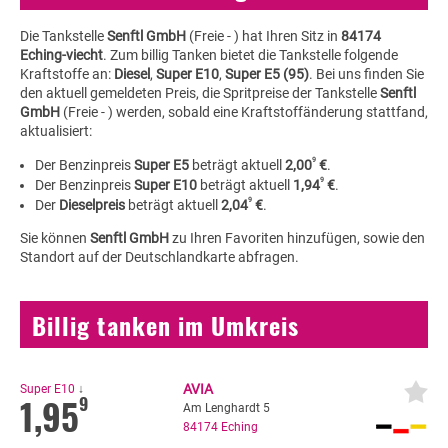
Die Tankstelle
Senftl GmbH
(Freie - ) hat Ihren Sitz in
84174
Eching-viecht
. Zum billig Tanken bietet die Tankstelle folgende
Kraftstoffe an:
Diesel
,
Super E10
,
Super E5 (95)
. Bei uns finden Sie
den aktuell gemeldeten Preis, die Spritpreise der Tankstelle
Senftl
GmbH
(Freie - ) werden, sobald eine Kraftstoffänderung stattfand,
aktualisiert:
9
Der Benzinpreis
Super E5
beträgt aktuell
2,00
€
.
9
Der Benzinpreis
Super E10
beträgt aktuell
1,94
€
.
9
Der
Dieselpreis
beträgt aktuell
2,04
€
.
Sie können
Senftl GmbH
zu Ihren Favoriten hinzufügen, sowie den
Standort auf der Deutschlandkarte abfragen.
Billig tanken im Umkreis
AVIA
Super E10
↓
1,95
9
Am Lenghardt 5
84174
Eching