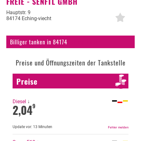
FREIE - SENFTL GMBH
Autogas
Hauptstr. 9
84174 Eching-viecht
Erdöl
Fahrzeuge
Billiger tanken in 84174
Eching-viecht
Fahrzeugbewertung
Preise und Öffnungszeiten der Tankstelle
KFZ Versicherung
Motorradversicherung
Preise
Bußgeldrechner
Falsch getankt
Diesel
↓
2,04
9
Diesel oder Benzin?
Blog
Update vor:
13 Minuten