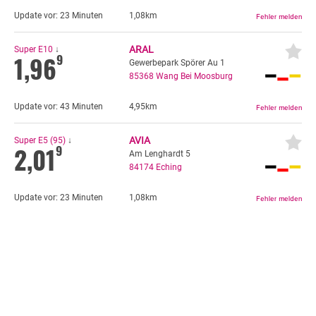
Update vor:
23 Minuten
1,08km
ARAL
Super E10
↓
1,96
9
Gewerbepark Spörer Au 1
85368
Wang Bei Moosburg
Update vor:
43 Minuten
4,95km
AVIA
Super E5 (95)
↓
2,01
9
Am Lenghardt 5
84174
Eching
Update vor:
23 Minuten
1,08km