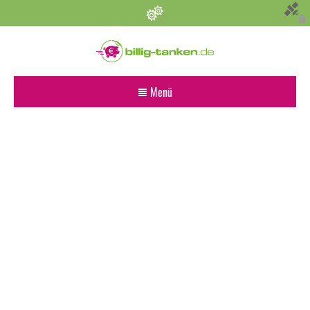
Persönliche Einstellungen
Bevorzugter Kraftstoff
Menü
Alle
Diesel
Super E5 (95)
Super E10
Suchen
Umkreis (km)
Sonstige Angaben