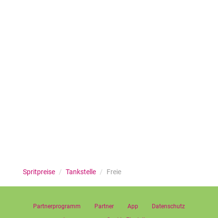
Spritpreise
/
Tankstelle
/
Freie
Partnerprogramm
Partner
App
Datenschutz