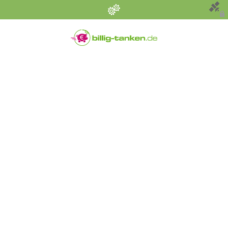
Persönliche Einstellungen
Bevorzugter Kraftstoff
Alle
Diesel
Super E5 (95)
Super E10
Suchen
Umkreis (km)
Sonstige Angaben