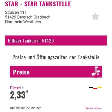
STAR - STAR TANKSTELLE
Autogas
Straßen 111
51429 Bergisch Gladbach
Erdöl
Nordrhein-Westfalen
Fahrzeuge
Billiger tanken in 51429
Bergisch Gladbach
Fahrzeugbewertung
KFZ Versicherung
Preise und Öffnungszeiten der Tankstelle
Motorradversicherung
Bußgeldrechner
Preise
Falsch getankt
Diesel
↑
Diesel oder Benzin?
2,33
9
Blog
Update vor:
22 Minuten