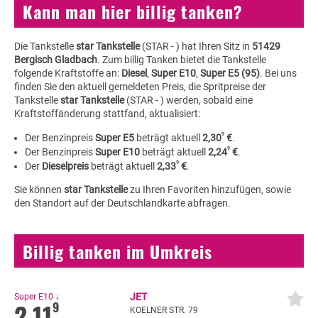
Kann man hier billig tanken?
Die Tankstelle
star Tankstelle
(STAR - ) hat Ihren Sitz in
51429
Bergisch Gladbach
. Zum billig Tanken bietet die Tankstelle
folgende Kraftstoffe an:
Diesel
,
Super E10
,
Super E5 (95)
. Bei uns
finden Sie den aktuell gemeldeten Preis, die Spritpreise der
Tankstelle
star Tankstelle
(STAR - ) werden, sobald eine
Kraftstoffänderung stattfand, aktualisiert:
9
Der Benzinpreis
Super E5
beträgt aktuell
2,30
€
.
9
Der Benzinpreis
Super E10
beträgt aktuell
2,24
€
.
9
Der
Dieselpreis
beträgt aktuell
2,33
€
.
Sie können
star Tankstelle
zu Ihren Favoriten hinzufügen, sowie
den Standort auf der Deutschlandkarte abfragen.
Billig tanken im Umkreis
JET
Super E10
↓
2,11
9
KOELNER STR. 79