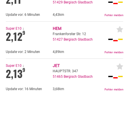
51429
Bergisch Gladbach
Update vor:
6 Minuten
4,43km
HEM
Super E10
↓
2,12
9
Frankenforster Str. 12
51427
Bergisch Gladbach
Update vor:
2 Minuten
4,89km
JET
Super E10
↓
2,13
9
HAUPTSTR. 347
51465
Bergisch Gladbach
Update vor:
16 Minuten
3,68km