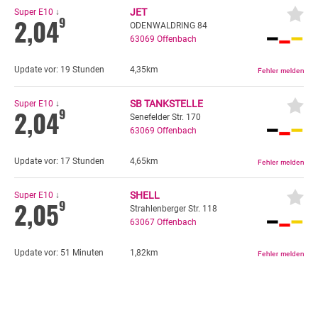
JET
Super E10
↓
2,04
9
ODENWALDRING 84
63069
Offenbach
Update vor:
19 Stunden
4,35km
SB TANKSTELLE
Super E10
↓
2,04
9
Senefelder Str. 170
63069
Offenbach
Update vor:
17 Stunden
4,65km
SHELL
Super E10
↓
2,05
9
Strahlenberger Str. 118
63067
Offenbach
Update vor:
51 Minuten
1,82km