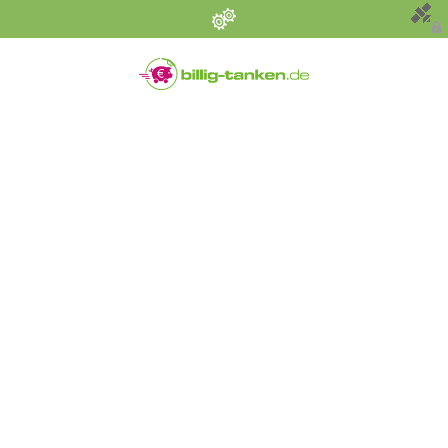
Persönliche Einstellungen
Bevorzugter Kraftstoff
Alle
Diesel
Super E5 (95)
Super E10
Suchen
Umkreis (km)
Sonstige Angaben