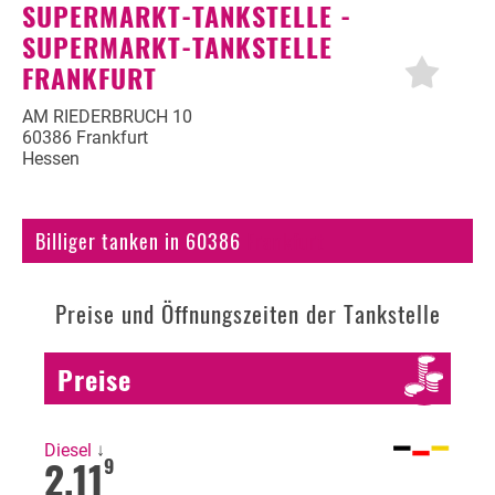
SUPERMARKT-TANKSTELLE -
SUPERMARKT-TANKSTELLE
Autogas
FRANKFURT
Erdöl
AM RIEDERBRUCH 10
Fahrzeuge
60386 Frankfurt
Hessen
Fahrzeugbewertung
KFZ Versicherung
Billiger tanken in 60386
Frankfurt
Motorradversicherung
Preise und Öffnungszeiten der Tankstelle
Bußgeldrechner
Falsch getankt
Preise
Diesel oder Benzin?
Blog
Diesel
↓
2,11
9