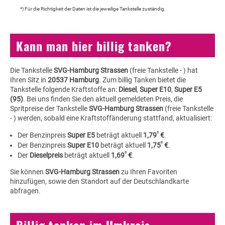
*) Für die Richtigkeit der Daten ist die jeweilige Tankstelle zuständig.
Kann man hier billig tanken?
Die Tankstelle
SVG-Hamburg Strassen
(freie Tankstelle - ) hat
Ihren Sitz in
20537 Hamburg
. Zum billig Tanken bietet die
Tankstelle folgende Kraftstoffe an:
Diesel
,
Super E10
,
Super E5
(95)
. Bei uns finden Sie den aktuell gemeldeten Preis, die
Spritpreise der Tankstelle
SVG-Hamburg Strassen
(freie Tankstelle
- ) werden, sobald eine Kraftstoffänderung stattfand, aktualisiert:
9
Der Benzinpreis
Super E5
beträgt aktuell
1,79
€
.
9
Der Benzinpreis
Super E10
beträgt aktuell
1,75
€
.
9
Der
Dieselpreis
beträgt aktuell
1,69
€
.
Sie können
SVG-Hamburg Strassen
zu Ihren Favoriten
hinzufügen, sowie den Standort auf der Deutschlandkarte
abfragen.