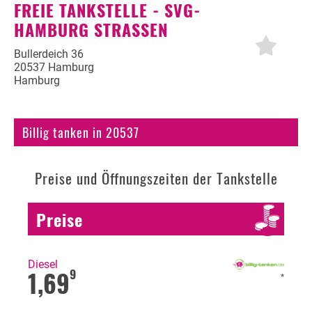
FREIE TANKSTELLE - SVG-
HAMBURG STRASSEN
Autogas
Erdöl
Bullerdeich 36
20537 Hamburg
Hamburg
Fahrzeuge
Fahrzeugbewertung
Billig tanken in 20537
Hamburg
KFZ Versicherung
Motorradversicherung
Preise und Öffnungszeiten der Tankstelle
Bußgeldrechner
Preise
Falsch getankt
Diesel oder Benzin?
Diesel
1,69
9
Blog
*