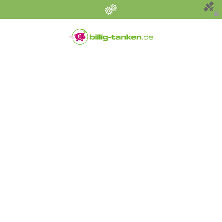
Persönliche Einstellungen
Bevorzugter Kraftstoff
Alle
Diesel
Super E5 (95)
Super E10
Suchen
Umkreis (km)
Sonstige Angaben