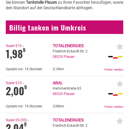
Sie können
Tankstelle Plauen
zu Ihren Favoriten hinzufügen, sowie
den Standort auf der Deutschlandkarte abfragen.
Billig tanken im Umkreis
TOTALENERGIES
Super E10
↓
1,98
9
Friedrich-Eckardt-Str. 2
08529
Plauen
Update vor:
14 Stunden
3,18km
ARAL
Super E10
↓
2,00
9
Hammerstraße 65
08523
Plauen
Update vor:
14 Stunden
3,98km
TOTALENERGIES
Super E5 (95)
↓
2,04
9
Friedrich-Eckardt-Str. 2