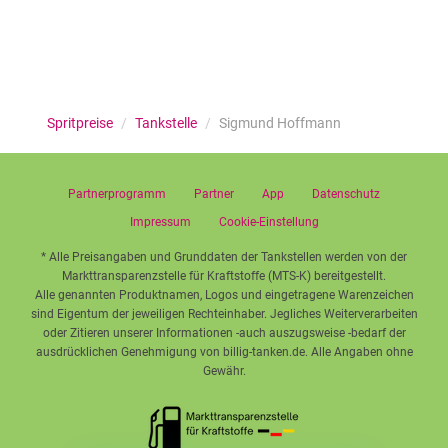
Spritpreise
/
Tankstelle
/
Sigmund Hoffmann
Partnerprogramm
Partner
App
Datenschutz
Impressum
Cookie-Einstellung
* Alle Preisangaben und Grunddaten der Tankstellen werden von der
Markttransparenzstelle für Kraftstoffe (MTS-K) bereitgestellt.
Alle genannten Produktnamen, Logos und eingetragene Warenzeichen
sind Eigentum der jeweiligen Rechteinhaber. Jegliches Weiterverarbeiten
oder Zitieren unserer Informationen -auch auszugsweise -bedarf der
ausdrücklichen Genehmigung von billig-tanken.de. Alle Angaben ohne
Gewähr.