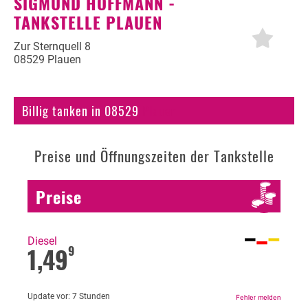
SIGMUND HOFFMANN -
TANKSTELLE PLAUEN
Autogas
Erdöl
Zur Sternquell 8
08529 Plauen
Fahrzeuge
Fahrzeugbewertung
Billig tanken in 08529
Plauen
KFZ Versicherung
Preise und Öffnungszeiten der Tankstelle
Motorradversicherung
Bußgeldrechner
Preise
Falsch getankt
Diesel oder Benzin?
Diesel
1,49
9
Blog
Update vor:
7 Stunden