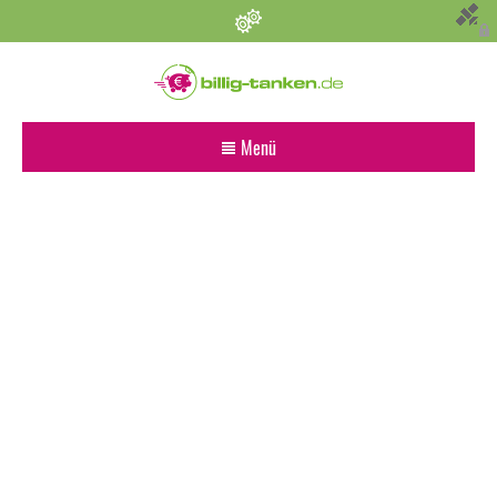
Persönliche Einstellungen
Bevorzugter Kraftstoff
Menü
Alle
Diesel
Super E5 (95)
Super E10
Suchen
Umkreis (km)
Sonstige Angaben