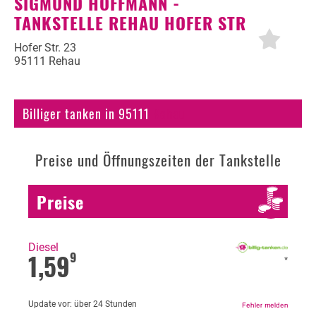
SIGMUND HOFFMANN -
TANKSTELLE REHAU HOFER STR
Autogas
Erdöl
Hofer Str. 23
95111 Rehau
Fahrzeuge
Fahrzeugbewertung
Billiger tanken in 95111
Rehau
KFZ Versicherung
Preise und Öffnungszeiten der Tankstelle
Motorradversicherung
Bußgeldrechner
Preise
Falsch getankt
Diesel oder Benzin?
Diesel
1,59
9
*
Blog
Update vor:
über 24 Stunden