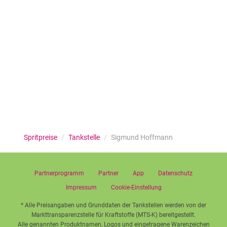
Spritpreise
/
Tankstelle
/
Sigmund Hoffmann
Partnerprogramm
Partner
App
Datenschutz
Impressum
Cookie-Einstellung
* Alle Preisangaben und Grunddaten der Tankstellen werden von der
Markttransparenzstelle für Kraftstoffe (MTS-K) bereitgestellt.
Alle genannten Produktnamen, Logos und eingetragene Warenzeichen