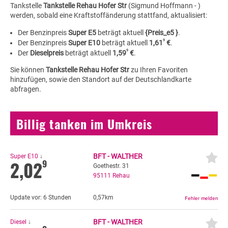
Tankstelle
Tankstelle Rehau Hofer Str
(Sigmund Hoffmann - )
werden, sobald eine Kraftstoffänderung stattfand, aktualisiert:
Der Benzinpreis
Super E5
beträgt aktuell
{Preis_e5 }
.
9
Der Benzinpreis
Super E10
beträgt aktuell
1,61
€
.
9
Der
Dieselpreis
beträgt aktuell
1,59
€
.
Sie können
Tankstelle Rehau Hofer Str
zu Ihren Favoriten
hinzufügen, sowie den Standort auf der Deutschlandkarte
abfragen.
Billig tanken im Umkreis
BFT - WALTHER
Super E10
↓
2,02
9
Goethestr. 31
95111
Rehau
Update vor:
6 Stunden
0,57km
BFT - WALTHER
Diesel
↓