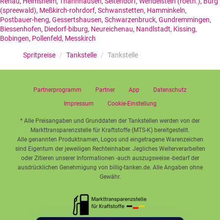
Rehau
,
Heimsheim
,
Thannhausen
,
Seltendorf
,
Wendelstein (roeth.)
,
Burg
(spreewald)
,
Meßkirch-rohrdorf
,
Schwanstetten
,
Hamminkeln
,
Postbauer-heng
,
Gessertshausen
,
Schwarzenbruck
,
Gundremmingen
,
Biessenhofen
,
Diedorf-biburg
,
Neureichenau
,
Nandlstadt
,
Kissing
,
Bobingen
,
Pollenfeld
,
Messkirch
Spritpreise
/
Tankstelle
/
Tankstelle
Partnerprogramm
Partner
App
Datenschutz
Impressum
Cookie-Einstellung
* Alle Preisangaben und Grunddaten der Tankstellen werden von der
Markttransparenzstelle für Kraftstoffe (MTS-K) bereitgestellt.
Alle genannten Produktnamen, Logos und eingetragene Warenzeichen
sind Eigentum der jeweiligen Rechteinhaber. Jegliches Weiterverarbeiten
oder Zitieren unserer Informationen -auch auszugsweise -bedarf der
ausdrücklichen Genehmigung von billig-tanken.de. Alle Angaben ohne
Gewähr.