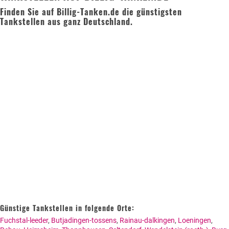
Autogas
Finden Sie auf Billig-Tanken.de die günstigsten
Liter Verbrauch pro 100 km
Tankstellen aus ganz Deutschland.
Erdöl
Fahrzeuge
Allgemein
Fahrzeugbewertung
Preis-Differenz anzeigen
KFZ Versicherung
GEO-Daten lesen
Motorradversicherung
Bußgeldrechner
Falsch getankt
Diesel oder Benzin?
Speichern
Blog
Günstige Tankstellen in folgende Orte:
Fuchstal-leeder
,
Butjadingen-tossens
,
Rainau-dalkingen
,
Loeningen
,